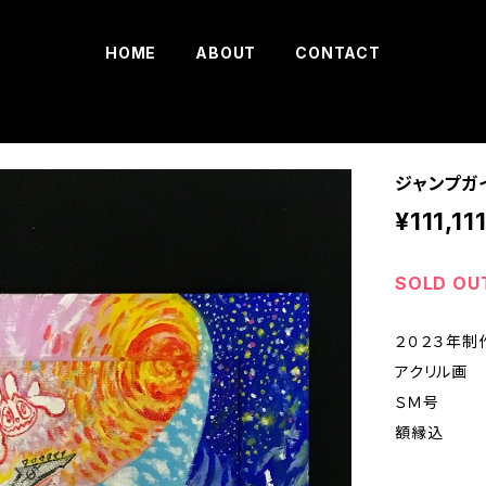
HOME
ABOUT
CONTACT
ジャンプガイ
¥111,11
SOLD OU
２０２３年制
アクリル画
ＳＭ号
額縁込