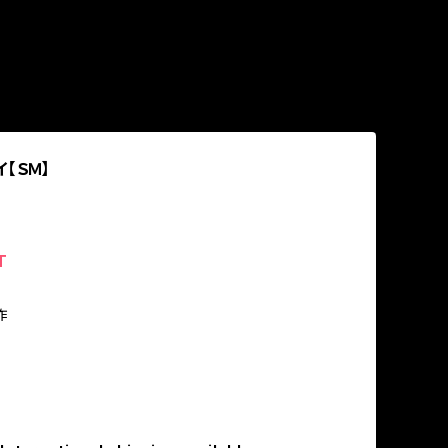
【ＳＭ】
1
T
作