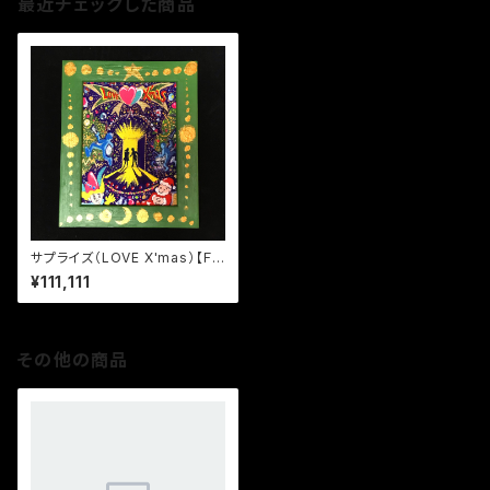
最近チェックした商品
サプライズ（LOVE X'mas）【Ｆ
０】
¥111,111
その他の商品