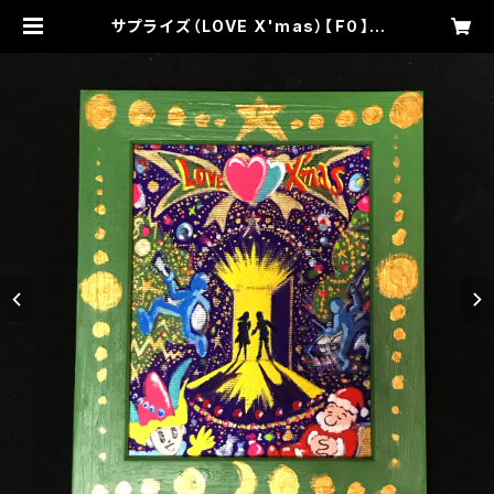
サプライズ（LOVE X'mas）【Ｆ０】 |
IZUMIYA ART WORKS